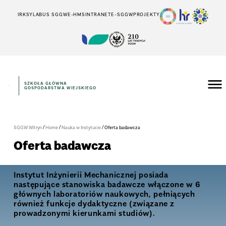
IRK
SYLABUS SGGW
E-HMS
INTRANET
E-SGGW
PROJEKTY
SZKOŁA GŁÓWNA
GOSPODARSTWA WIEJSKIEGO
/
/
/
SGGW Witryn
Home
Nauka w Instytucie
Oferta badawcza
Oferta badawcza
Instytut Inżynierii Mechanicznej posiada
następujące stanowiska badawcze włączone w 6
głównych laboratoriów naukowych, pełniących
również funkcje dydaktyczne (związane z
prowadzonymi kierunkami studiów).