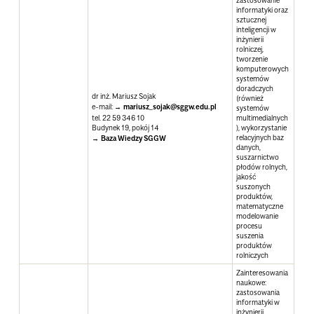
informatyki oraz
sztucznej
inteligencji w
inżynierii
rolniczej,
tworzenie
komputerowych
systemów
doradczych
dr inż. Mariusz Sojak
(również
e-mail:
mariusz_sojak@sggw.edu.pl
systemów
tel. 22 59 346 10
multimedialnych
Budynek 19, pokój 14
), wykorzystanie
relacyjnych baz
Baza Wiedzy SGGW
danych,
suszarnictwo
płodów rolnych,
jakość
suszonych
produktów,
matematyczne
modelowanie
procesu
suszenia
produktów
rolniczych
Zainteresowania
naukowe
:
zastosowania
informatyki w
inżynierii