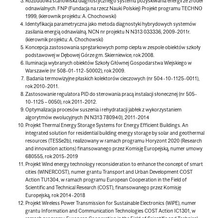
Rozbudowa stanowiska diagnostycznego systemu pozyskiwania energii ze źródeł
odnawialnych. FNP (Fundacja na rzecz Nauki Polskiej) Projekt programu TECHNO
1999, (kierownik projektu: A. Chochowski)
Identyfikacja parametryczna jako metoda diagnostyki hybrydowych systemów
zasilania energią odnawialną. NCN nr projektu N N313 033336, 2009-2011r.
(kierownik projektu: A. Chochowski)
Koncepcja zastosowania sprężarkowych pomp ciepła w zespole obiektów szkoły
podstawowej w Dębowej Górze gm. Skierniewice, rok 2008.
Iluminacja wybranych obiektów Szkoły Głównej Gospodarstwa Wiejskiego w
Warszawie (nr 508-01-112-50002), rok 2009.
Badania termowizyjne płaskich kolektorów cieczowych (nr 504-10-1125-0011),
rok 2010-2011.
Zastosowanie regulatora PID do sterowania pracą instalacji słonecznej (nr 505-
10-1125 – 0050), rok 2011-2012.
Optymalizacja procesów suszenia i rehydratacji jabłek z wykorzystaniem
algorytmów ewolucyjnych (N N313 780940), 2011-2014
Projekt Thermal Energy Storage Systems for Energy Efficient Buildings. An
integrated solution for residential building energy storage by solar and geothermal
resources (TESSe2b), realizowany w ramach programu Horyzont 2020 (Research
and innovation actions) finansowanego przez Komisję Europejską, numer umowy
680555, rok 2015-2019
Projekt Wind energy technology reconsideration to enhance the concept of smart
cities (WINERCOST), numer grantu Transport and Urban Development COST
Action TU1304, w ramach programu European Cooperation in the Field of
Scientific and Technical Research (COST), finansowanego przez Komisję
Europejską, rok 2014-2018
Projekt Wireless Power Transmission for Sustainable Electronics (WiPE), numer
grantu Information and Communication Technologies COST Action IC1301, w