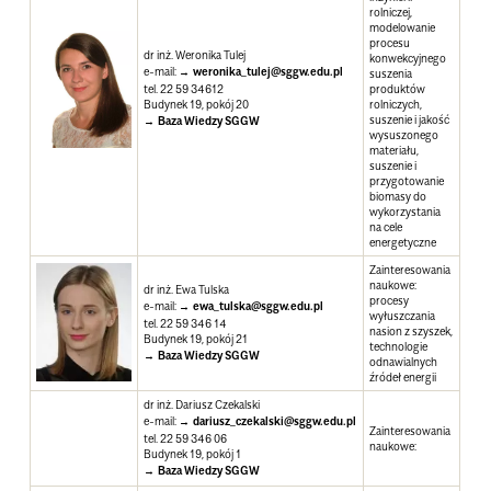
rolniczej,
modelowanie
procesu
dr inż. Weronika Tulej
konwekcyjnego
e-mail:
weronika_tulej@sggw.edu.pl
suszenia
tel. 22 59 34612
produktów
Budynek 19, pokój 20
rolniczych,
suszenie i jakość
Baza Wiedzy SGGW
wysuszonego
materiału,
suszenie i
przygotowanie
biomasy do
wykorzystania
na cele
energetyczne
Zainteresowania
naukowe
:
dr inż. Ewa Tulska
procesy
e-mail:
ewa_tulska@sggw.edu.pl
wyłuszczania
tel. 22 59 346 14
nasion z szyszek,
Budynek 19, pokój 21
technologie
Baza Wiedzy SGGW
odnawialnych
źródeł energii
dr inż. Dariusz Czekalski
e-mail:
dariusz_czekalski@sggw.edu.pl
Zainteresowania
tel. 22 59 346 06
naukowe
:
Budynek 19, pokój 1
Baza Wiedzy SGGW