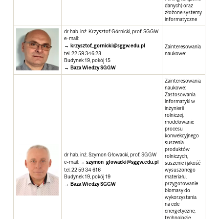
danych) oraz
złożone systemy
informatyczne
dr hab. inż. Krzysztof Górnicki, prof. SGGW
e-mail:
krzysztof_gornicki@sggw.edu.pl
Zainteresowania
tel. 22 59 346 28
naukowe
:
Budynek 19, pokój 15
Baza Wiedzy SGGW
Zainteresowania
naukowe
:
Zastosowania
informatyki w
inżynierii
rolniczej,
modelowanie
procesu
konwekcyjnego
suszenia
produktów
dr hab. inż. Szymon Głowacki, prof. SGGW
rolniczych,
e-mail:
szymon_glowacki@sggw.edu.pl
suszenie i jakość
tel. 22 59 34 616
wysuszonego
Budynek 19, pokój 19
materiału,
przygotowanie
Baza Wiedzy SGGW
biomasy do
wykorzystania
na cele
energetyczne,
technologie