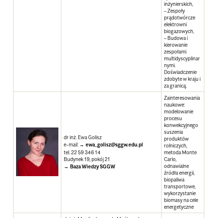
inżynierskich,
– Zespoły
prądotwórcze
elektrowni
biogazowych,
– Budowa i
kierowanie
zespołami
multidyscyplinar
nymi.
Doświadczenie
zdobyte w kraju i
za granicą.
Zainteresowania
naukowe
:
modelowanie
procesu
konwekcyjnego
suszenia
dr inż. Ewa Golisz
produktów
e-mail:
ewa_golisz@sggw.edu.pl
rolniczych,
tel. 22 59 346 14
metoda Monte
Budynek 19, pokój 21
Carlo,
odnawialne
Baza Wiedzy SGGW
źródła energii,
biopaliwa
transportowe,
wykorzystanie
biomasy na cele
energetyczne