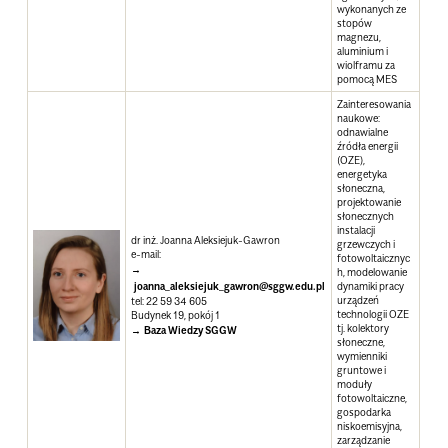
wykonanych ze
stopów
magnezu,
aluminium i
wiolframu za
pomocą MES
Zainteresowania
naukowe:
odnawialne
źródła energii
(OZE),
energetyka
słoneczna,
projektowanie
słonecznych
instalacji
dr inż. Joanna Aleksiejuk-Gawron
grzewczych i
e-mail:
fotowoltaicznyc
h, modelowanie
joanna_aleksiejuk_gawron@sggw.edu.pl
dynamiki pracy
urządzeń
tel: 22 59 34 605
technologii OZE
Budynek 19, pokój 1
tj. kolektory
Baza Wiedzy SGGW
słoneczne,
wymienniki
gruntowe i
moduły
fotowoltaiczne,
gospodarka
niskoemisyjna,
zarządzanie