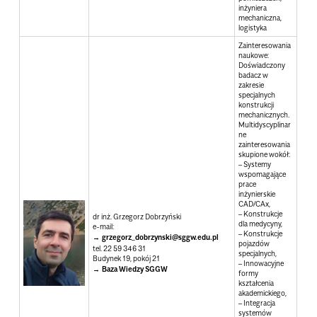
inżyniera
mechaniczna,
logistyka
Zainteresowania
naukowe
:
Doświadczony
badacz w
zakresie
specjalnych
konstrukcji
mechanicznych.
Multidyscyplinar
ne
zainteresowania
skupione wokół:
– Systemy
wspomagające
prace
inżynierskie
CAD/CAx,
– Konstrukcje
dr inż. Grzegorz Dobrzyński
dla medycyny,
e-mail:
– Konstrukcje
grzegorz_dobrzynski@sggw.edu.pl
pojazdów
tel. 22 59 346 31
specjalnych,
Budynek 19, pokój 21
– Innowacyjne
Baza Wiedzy SGGW
formy
kształcenia
akademickiego,
– Integracja
systemów