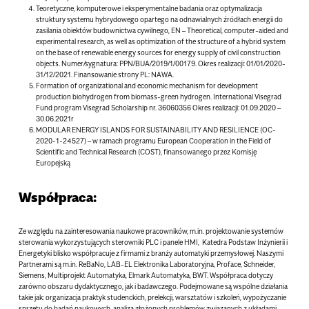
Teoretyczne, komputerowe i eksperymentalne badania oraz optymalizacja
struktury systemu hybrydowego opartego na odnawialnych źródłach energii do
zasilania obiektów budownictwa cywilnego, EN – Theoretical, computer-aided and
experimental research, as well as optimization of the structure of a hybrid system
on the base of renewable energy sources for energy supply of civil construction
objects. Numer/sygnatura: PPN/BUA/2019/1/00179. Okres realizacji: 01/01/2020-
31/12/2021. Finansowanie strony PL: NAWA.
Formation of organizational and economic mechanism for development
production biohydrogen from biomass-green hydrogen. International Visegrad
Fund program Visegrad Scholarship nr. 36060356 Okres realizacji: 01.09.2020 –
30.06.2021r
MODULAR ENERGY ISLANDS FOR SUSTAINABILITY AND RESILIENCE (OC-
2020-1-24527) – w ramach programu European Cooperation in the Field of
Scientific and Technical Research (COST), finansowanego przez Komisję
Europejską
Współpraca:
Ze względu na zainteresowania naukowe pracowników, m.in. projektowanie systemów
sterowania wykorzystujących sterowniki PLC i panele HMI, Katedra Podstaw Inżynierii i
Energetyki blisko współpracuje z firmami z branży automatyki przemysłowej. Naszymi
Partnerami są m.in. ReBaNo, LAB-EL Elektronika Laboratoryjna, Proface, Schneider,
Siemens, Multiprojekt Automatyka, Elmark Automatyka, BWT. Współpraca dotyczy
zarówno obszaru dydaktycznego, jak i badawczego. Podejmowane są wspólne działania
takie jak: organizacja praktyk studenckich, prelekcji, warsztatów i szkoleń, wypożyczanie
sprzętu do badań naukowych, analiza złożonych problemów związanych z układami