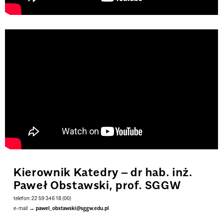
Kierownik Katedry
– dr hab. inż.
Paweł Obstawski, prof. SGGW
telefon: 22 59 346 18 (00)
e-mail:
pawel_obstawski@sggw.edu.pl