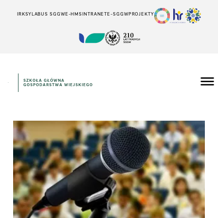
IRK
SYLABUS SGGW
E-HMS
INTRANET
E-SGGW
PROJEKTY
SZKOŁA GŁÓWNA
GOSPODARSTWA WIEJSKIEGO