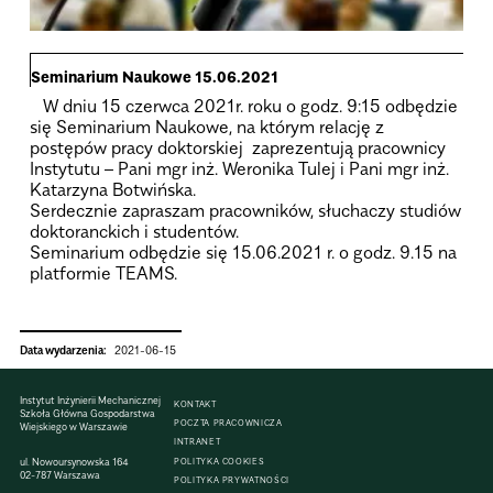
Seminarium Naukowe 15.06.2021
W dniu 15 czerwca 2021r. roku o godz. 9:15 odbędzie
się Seminarium Naukowe, na którym relację z
postępów pracy doktorskiej zaprezentują pracownicy
Instytutu – Pani mgr inż. Weronika Tulej i Pani mgr inż.
Katarzyna Botwińska.
Serdecznie zapraszam pracowników, słuchaczy studiów
doktoranckich i studentów.
Seminarium odbędzie się 15.06.2021 r. o godz. 9.15 na
platformie TEAMS.
Data wydarzenia:
2021-06-15
Instytut Inżynierii Mechanicznej
KONTAKT
Szkoła Główna Gospodarstwa
POCZTA PRACOWNICZA
Wiejskiego w Warszawie
INTRANET
ul. Nowoursynowska 164
POLITYKA COOKIES
02-787 Warszawa
POLITYKA PRYWATNOŚCI